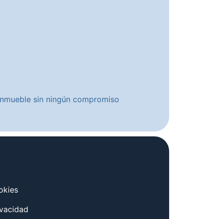
u inmueble sin ningún compromiso
okies
ivacidad