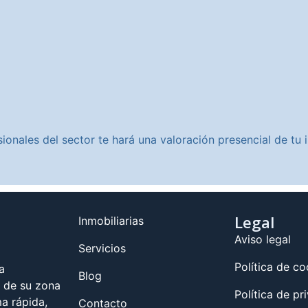
ionales del sector te hará una valoración presencial de t
Legal
Inmobiliarias
Aviso legal
Servicios
Política de co
a
Blog
s de su zona
Política de pr
a rápida,
Contacto