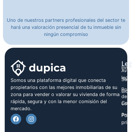
Uno de nuestros partners profesionales del sector te
hará una valoración presencial de tu inmueble sin
ningún compromiso
Leg
Inmo
Avis
legal
Serv
Somos una plataforma digital que conecta
propietarios con las mejores inmobiliarias de su
Polít
Blog
zona para vender o valorar su vivienda de forma
de
rápida, segura y con la menor comisión del
Cont
cook
mercado.
Prov
Polí
priv