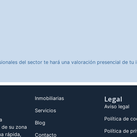
ionales del sector te hará una valoración presencial de t
Legal
Inmobiliarias
Aviso legal
Servicios
Política de co
a
Blog
s de su zona
Política de pr
a rápida,
Contacto