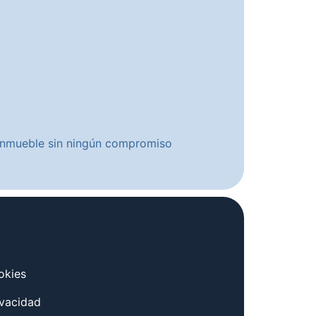
u inmueble sin ningún compromiso
okies
ivacidad