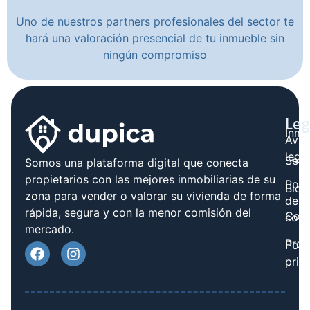
Uno de nuestros partners profesionales del sector te
hará una valoración presencial de tu inmueble sin
ningún compromiso
Leg
Inmo
Avis
legal
Serv
Somos una plataforma digital que conecta
propietarios con las mejores inmobiliarias de su
Polít
Blog
zona para vender o valorar su vivienda de forma
de
rápida, segura y con la menor comisión del
Cont
cook
mercado.
Prov
Polí
priv