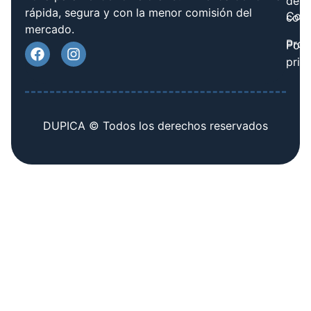
de
rápida, segura y con la menor comisión del
Cont
cook
mercado.
Prov
Polí
priv
DUPICA © Todos los derechos reservados