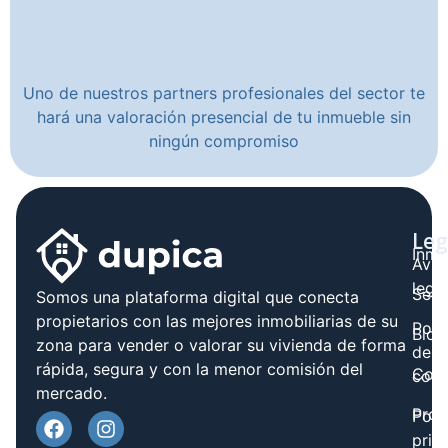
Uno de nuestros partners profesionales del sector te
hará una valoración presencial de tu inmueble sin
ningún compromiso
Leg
Inmo
Avis
legal
Serv
Somos una plataforma digital que conecta
propietarios con las mejores inmobiliarias de su
Polít
Blog
zona para vender o valorar su vivienda de forma
de
rápida, segura y con la menor comisión del
Cont
cook
mercado.
Prov
Polí
priv