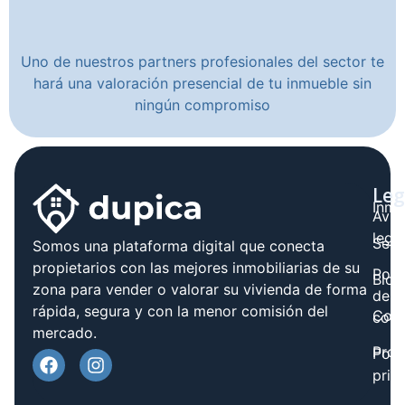
Uno de nuestros partners profesionales del sector te
hará una valoración presencial de tu inmueble sin
ningún compromiso
Leg
Inmo
Avis
legal
Serv
Somos una plataforma digital que conecta
propietarios con las mejores inmobiliarias de su
Polít
Blog
zona para vender o valorar su vivienda de forma
de
rápida, segura y con la menor comisión del
Cont
cook
mercado.
Prov
Polí
priv