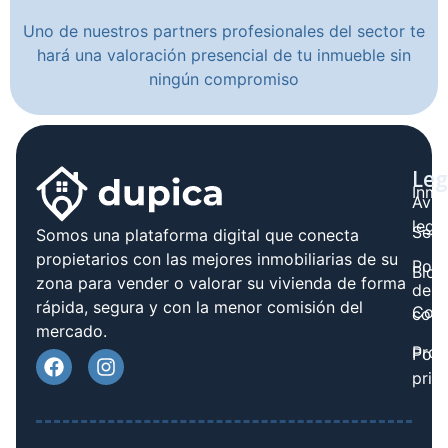
Uno de nuestros partners profesionales del sector te
hará una valoración presencial de tu inmueble sin
ningún compromiso
Leg
Inmo
Avis
legal
Serv
Somos una plataforma digital que conecta
propietarios con las mejores inmobiliarias de su
Polít
Blog
zona para vender o valorar su vivienda de forma
de
rápida, segura y con la menor comisión del
Cont
cook
mercado.
Prov
Polí
priv