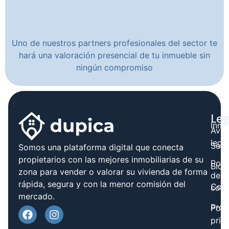
Uno de nuestros partners profesionales del sector te
hará una valoración presencial de tu inmueble sin
ningún compromiso
Leg
Inmo
Avis
legal
Serv
Somos una plataforma digital que conecta
propietarios con las mejores inmobiliarias de su
Polít
Blog
zona para vender o valorar su vivienda de forma
de
rápida, segura y con la menor comisión del
Cont
cook
mercado.
Prov
Polí
priv