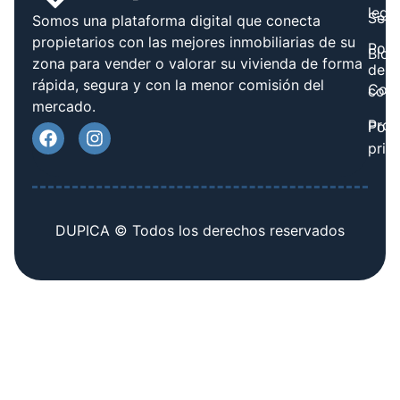
legal
Serv
Somos una plataforma digital que conecta
propietarios con las mejores inmobiliarias de su
Polít
Blog
zona para vender o valorar su vivienda de forma
de
rápida, segura y con la menor comisión del
Cont
cook
mercado.
Prov
Polí
priv
DUPICA © Todos los derechos reservados