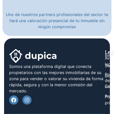
Uno de nuestros partners profesionales del sector te
hará una valoración presencial de tu inmueble sin
ningún compromiso
Leg
Inmo
Avis
legal
Serv
Somos una plataforma digital que conecta
propietarios con las mejores inmobiliarias de su
Polít
Blog
zona para vender o valorar su vivienda de forma
de
rápida, segura y con la menor comisión del
Cont
cook
mercado.
Prov
Polí
priv