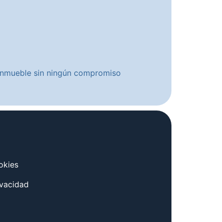
u inmueble sin ningún compromiso
okies
ivacidad