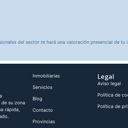
ionales del sector te hará una valoración presencial de t
Legal
Inmobiliarias
Aviso legal
Servicios
Política de co
a
Blog
s de su zona
Política de pr
a rápida,
Contacto
ado.
Provincias