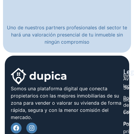
Uno de nuestros partners profesionales del sector te
hará una valoración presencial de tu inmueble sin
ningún compromiso
Leg
Inmo
Avis
legal
Serv
Somos una plataforma digital que conecta
propietarios con las mejores inmobiliarias de su
Polít
Blog
zona para vender o valorar su vivienda de forma
de
rápida, segura y con la menor comisión del
Cont
cook
mercado.
Prov
Polí
priv