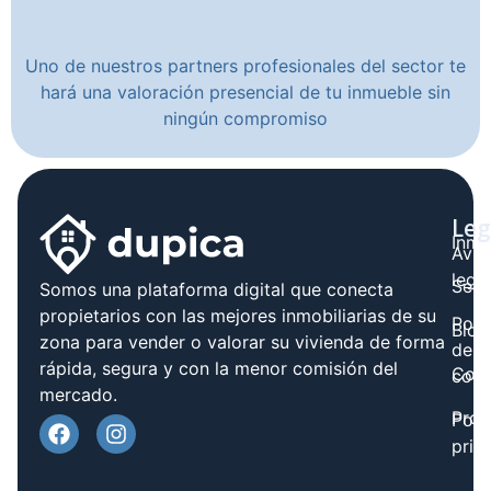
Uno de nuestros partners profesionales del sector te
hará una valoración presencial de tu inmueble sin
ningún compromiso
Leg
Inmo
Avis
legal
Serv
Somos una plataforma digital que conecta
propietarios con las mejores inmobiliarias de su
Polít
Blog
zona para vender o valorar su vivienda de forma
de
rápida, segura y con la menor comisión del
Cont
cook
mercado.
Prov
Polí
priv