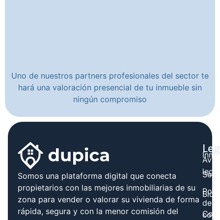
Uno de nuestros partners profesionales del sector te
hará una valoración presencial de tu inmueble sin
ningún compromiso
Leg
Inmo
Avis
legal
Serv
Somos una plataforma digital que conecta
propietarios con las mejores inmobiliarias de su
Polít
Blog
zona para vender o valorar su vivienda de forma
de
rápida, segura y con la menor comisión del
Cont
cook