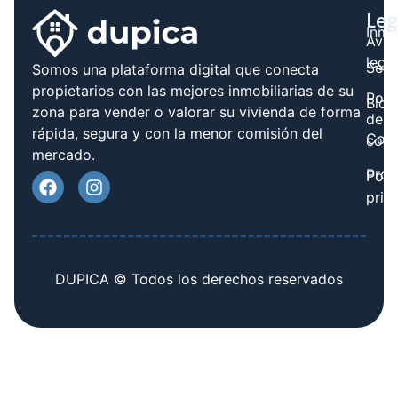
Leg
Inmo
Avis
legal
Serv
Somos una plataforma digital que conecta
propietarios con las mejores inmobiliarias de su
Polít
Blog
zona para vender o valorar su vivienda de forma
de
rápida, segura y con la menor comisión del
Cont
cook
mercado.
Prov
Polí
priv
DUPICA © Todos los derechos reservados