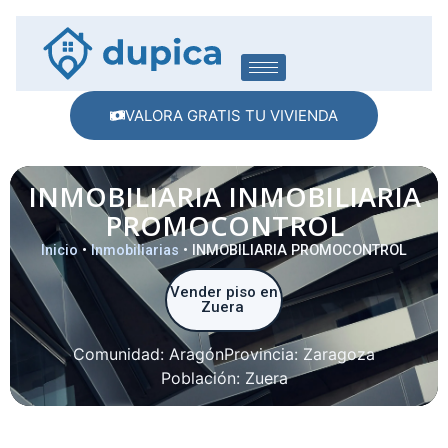
VALORA GRATIS TU VIVIENDA
INMOBILIARIA INMOBILIARIA
PROMOCONTROL
Inicio
•
Inmobiliarias
•
INMOBILIARIA PROMOCONTROL
Vender piso en
Zuera
Comunidad:
Aragón
Provincia:
Zaragoza
Población:
Zuera