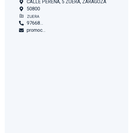
CALLE PERENA, 5 ZUERA, ZARAGOZA
50800
ZUERA
976680450
promocontrol@telefonica.net