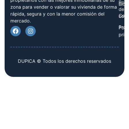
Polít
Blog
zona para vender o valorar su vivienda de forma
de
rápida, segura y con la menor comisión del
Cont
cook
mercado.
Prov
Polí
priv
DUPICA © Todos los derechos reservados