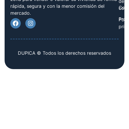
de
rápida, segura y con la menor comisión del
Cont
cook
mercado.
Prov
Polí
priv
DUPICA © Todos los derechos reservados