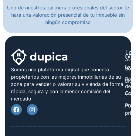
Uno de nuestros partners profesionales del sector te
hará una valoración presencial de tu inmueble sin
ningún compromiso
Leg
Inmo
Avis
legal
Serv
Somos una plataforma digital que conecta
propietarios con las mejores inmobiliarias de su
Polít
Blog
zona para vender o valorar su vivienda de forma
de
rápida, segura y con la menor comisión del
Cont
cook
mercado.
Prov
Polí
priv