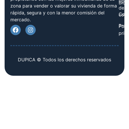
Polít
Blog
zona para vender o valorar su vivienda de forma
de
rápida, segura y con la menor comisión del
Cont
cook
mercado.
Prov
Polí
priv
DUPICA © Todos los derechos reservados