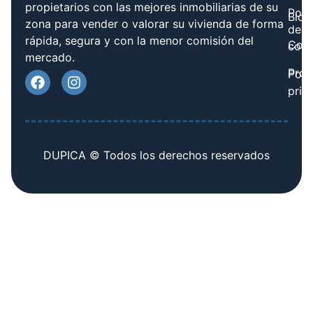
propietarios con las mejores inmobiliarias de su
Polít
Blog
zona para vender o valorar su vivienda de forma
de
rápida, segura y con la menor comisión del
Cont
cook
mercado.
Prov
Polí
priv
DUPICA © Todos los derechos reservados