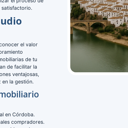
mizar el proceso de
 satisfactorio.
tudio
 conocer el valor
soramiento
obiliarias de tu
 de facilitar la
iones ventajosas,
en la gestión.
mobiliario
cal en Córdoba.
iales compradores.