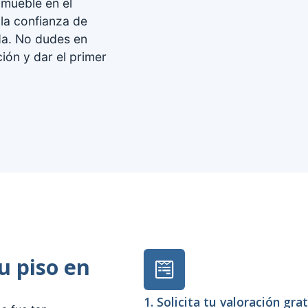
nmueble en el
la confianza de
da. No dudes en
ón y dar el primer
tu piso en
1. Solicita tu valoración gra