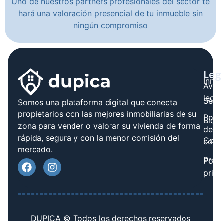
Uno de nuestros partners profesionales del sector te
hará una valoración presencial de tu inmueble sin
ningún compromiso
Leg
Inmo
Avis
legal
Serv
Somos una plataforma digital que conecta
propietarios con las mejores inmobiliarias de su
Polít
Blog
zona para vender o valorar su vivienda de forma
de
rápida, segura y con la menor comisión del
Cont
cook
mercado.
Prov
Polí
priv
DUPICA © Todos los derechos reservados