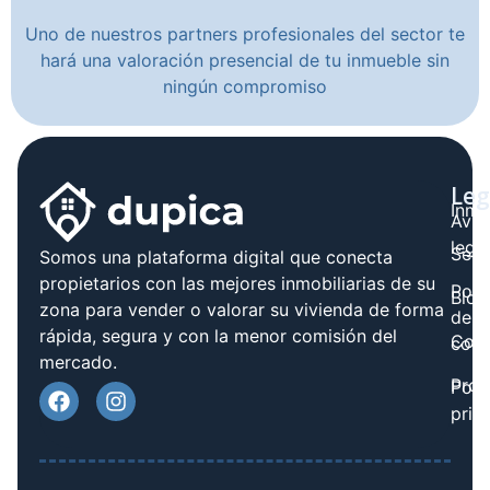
Uno de nuestros partners profesionales del sector te
hará una valoración presencial de tu inmueble sin
ningún compromiso
Leg
Inmo
Avis
legal
Serv
Somos una plataforma digital que conecta
propietarios con las mejores inmobiliarias de su
Polít
Blog
zona para vender o valorar su vivienda de forma
de
rápida, segura y con la menor comisión del
Cont
cook
mercado.
Prov
Polí
priv