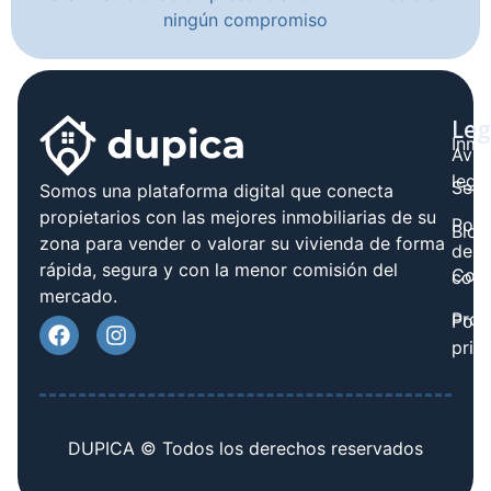
ningún compromiso
Leg
Inmo
Avis
legal
Serv
Somos una plataforma digital que conecta
propietarios con las mejores inmobiliarias de su
Polít
Blog
zona para vender o valorar su vivienda de forma
de
rápida, segura y con la menor comisión del
Cont
cook
mercado.
Prov
Polí
priv
DUPICA © Todos los derechos reservados