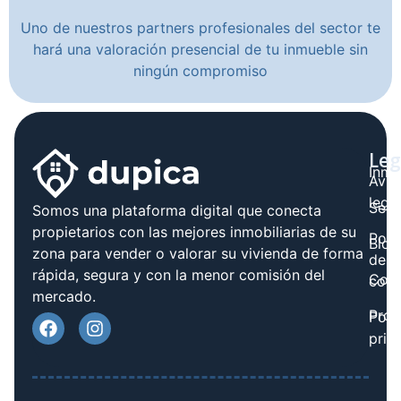
Uno de nuestros partners profesionales del sector te
hará una valoración presencial de tu inmueble sin
ningún compromiso
Leg
Inmo
Avis
legal
Serv
Somos una plataforma digital que conecta
propietarios con las mejores inmobiliarias de su
Polít
Blog
zona para vender o valorar su vivienda de forma
de
rápida, segura y con la menor comisión del
Cont
cook
mercado.
Prov
Polí
priv