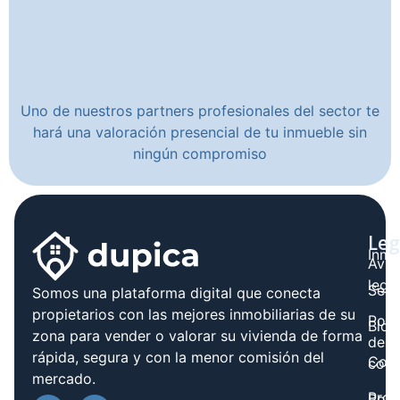
Uno de nuestros partners profesionales del sector te
hará una valoración presencial de tu inmueble sin
ningún compromiso
Leg
Inmo
Avis
legal
Serv
Somos una plataforma digital que conecta
propietarios con las mejores inmobiliarias de su
Polít
Blog
zona para vender o valorar su vivienda de forma
de
rápida, segura y con la menor comisión del
Cont
cook
mercado.
Prov
Polí