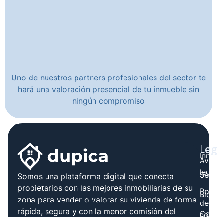
Uno de nuestros partners profesionales del sector te
hará una valoración presencial de tu inmueble sin
ningún compromiso
Leg
Inmo
Avis
legal
Serv
Somos una plataforma digital que conecta
propietarios con las mejores inmobiliarias de su
Polít
Blog
zona para vender o valorar su vivienda de forma
de
rápida, segura y con la menor comisión del
Cont
cook