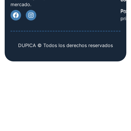
mercado.
Prov
Polí
priv
DUPICA © Todos los derechos reservados