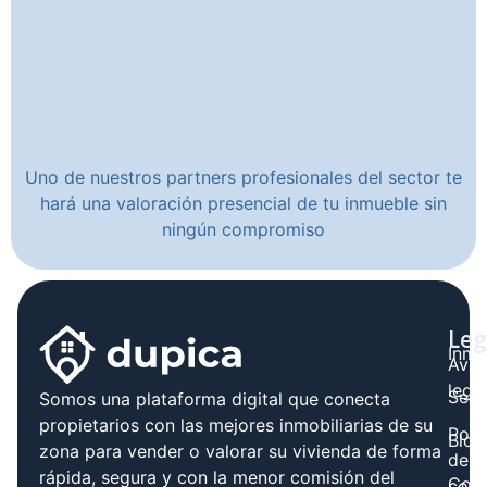
Uno de nuestros partners profesionales del sector te
hará una valoración presencial de tu inmueble sin
ningún compromiso
Leg
Inmo
Avis
legal
Serv
Somos una plataforma digital que conecta
propietarios con las mejores inmobiliarias de su
Polít
Blog
zona para vender o valorar su vivienda de forma
de
rápida, segura y con la menor comisión del
Cont
cook