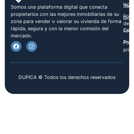
legal
Serv
Somos una plataforma digital que conecta
propietarios con las mejores inmobiliarias de su
Polít
Blog
zona para vender o valorar su vivienda de forma
de
rápida, segura y con la menor comisión del
Cont
cook
mercado.
Prov
Polí
priv
DUPICA © Todos los derechos reservados