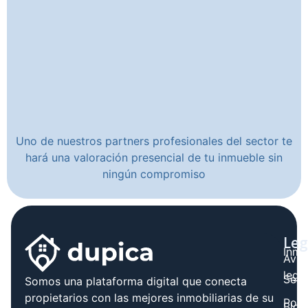
Uno de nuestros partners profesionales del sector te
hará una valoración presencial de tu inmueble sin
ningún compromiso
Leg
Inmo
Avis
legal
Serv
Somos una plataforma digital que conecta
propietarios con las mejores inmobiliarias de su
Polít
Blog