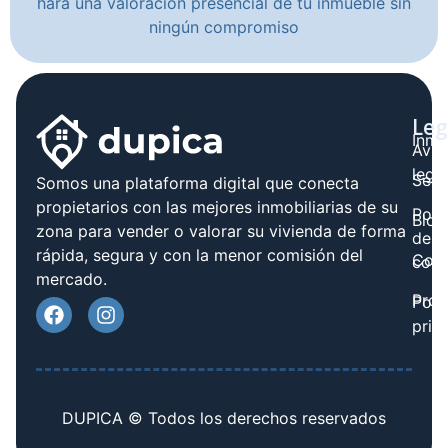
hará una valoración presencial de tu inmueble sin
ningún compromiso
Leg
Inmo
Avis
legal
Serv
Somos una plataforma digital que conecta
propietarios con las mejores inmobiliarias de su
Polít
Blog
zona para vender o valorar su vivienda de forma
de
rápida, segura y con la menor comisión del
Cont
cook
mercado.
Prov
Polí
priv
DUPICA © Todos los derechos reservados