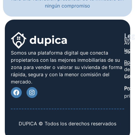
ningún compromiso
Leg
Inmo
Avis
legal
Serv
Somos una plataforma digital que conecta
propietarios con las mejores inmobiliarias de su
Polít
Blog
zona para vender o valorar su vivienda de forma
de
rápida, segura y con la menor comisión del
Cont
cook
mercado.
Prov
Polí
priv
DUPICA © Todos los derechos reservados