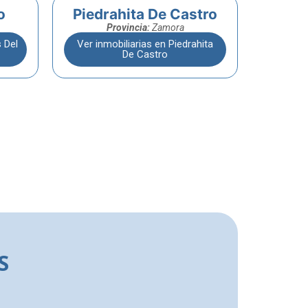
o
Piedrahita De Castro
Provincia:
Zamora
 Del
Ver inmobiliarias en Piedrahita
De Castro
S