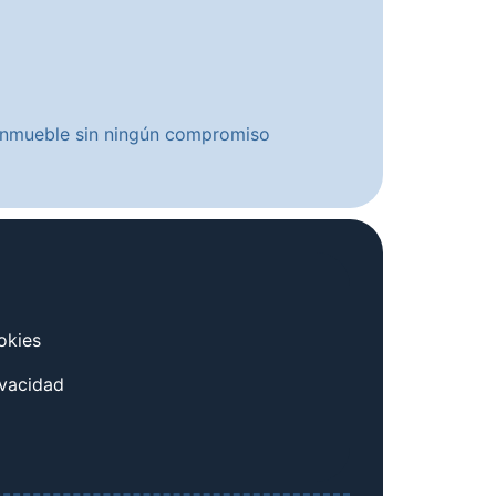
u inmueble sin ningún compromiso
okies
ivacidad