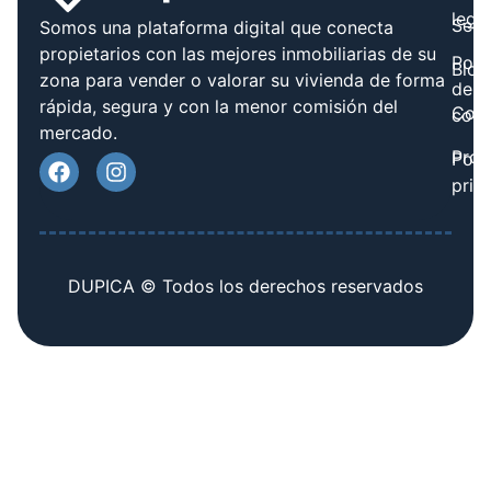
legal
Serv
Somos una plataforma digital que conecta
propietarios con las mejores inmobiliarias de su
Polít
Blog
zona para vender o valorar su vivienda de forma
de
rápida, segura y con la menor comisión del
Cont
cook
mercado.
Prov
Polí
priv
DUPICA © Todos los derechos reservados