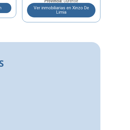
Provincia:
Ourense
n
Ver inmobiliarias en Xinzo De
Limia
S