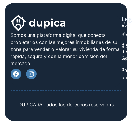
Leg
Inmo
Avis
legal
Serv
Somos una plataforma digital que conecta
propietarios con las mejores inmobiliarias de su
Polít
Blog
zona para vender o valorar su vivienda de forma
de
rápida, segura y con la menor comisión del
Cont
cook
mercado.
Prov
Polí
priv
DUPICA © Todos los derechos reservados