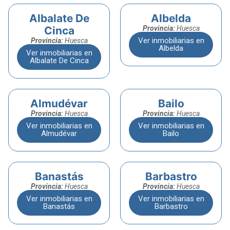
Albalate De
Albelda
Cinca
Provincia:
Huesca
Ver inmobiliarias en
Provincia:
Huesca
Albelda
Ver inmobiliarias en
Albalate De Cinca
Almudévar
Bailo
Provincia:
Huesca
Provincia:
Huesca
Ver inmobiliarias en
Ver inmobiliarias en
Almudévar
Bailo
Banastás
Barbastro
Provincia:
Huesca
Provincia:
Huesca
Ver inmobiliarias en
Ver inmobiliarias en
Banastás
Barbastro