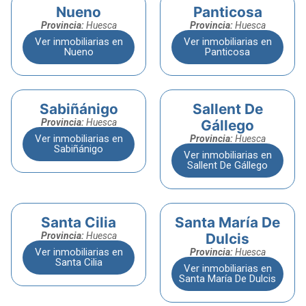
Nueno
Panticosa
Provincia:
Huesca
Provincia:
Huesca
Ver inmobiliarias en
Ver inmobiliarias en
Nueno
Panticosa
Sabiñánigo
Sallent De
Provincia:
Huesca
Gállego
Ver inmobiliarias en
Provincia:
Huesca
Sabiñánigo
Ver inmobiliarias en
Sallent De Gállego
Santa Cilia
Santa María De
Provincia:
Huesca
Dulcis
Ver inmobiliarias en
Provincia:
Huesca
Santa Cilia
Ver inmobiliarias en
Santa María De Dulcis