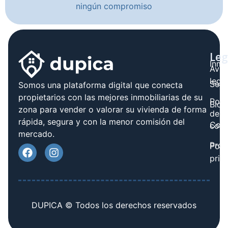
ningún compromiso
Leg
Inmo
Avis
legal
Serv
Somos una plataforma digital que conecta
propietarios con las mejores inmobiliarias de su
Polít
Blog
zona para vender o valorar su vivienda de forma
de
rápida, segura y con la menor comisión del
Cont
cook
mercado.
Prov
Polí
priv
DUPICA © Todos los derechos reservados