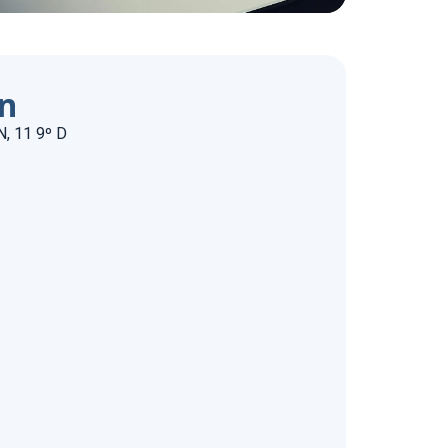
ón
 11 9º D