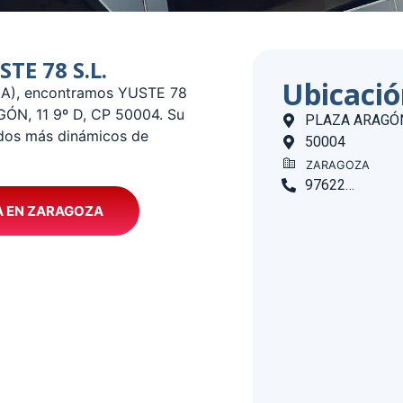
STE 78 S.L.
Ubicaci
ZA), encontramos YUSTE 78
AGÓN, 11 9º D, CP 50004. Su
PLAZA ARAGÓN,
ados más dinámicos de
50004
ZARAGOZA
976226882
A EN ZARAGOZA