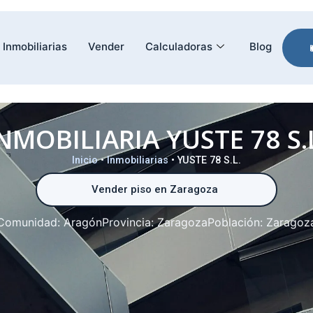
Inmobiliarias
Vender
Calculadoras
Blog
NMOBILIARIA YUSTE 78 S.
Inicio
•
Inmobiliarias
•
YUSTE 78 S.L.
Vender piso en Zaragoza
Comunidad:
Aragón
Provincia:
Zaragoza
Población:
Zaragoz