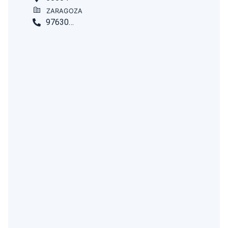
ZARAGOZA
976302406