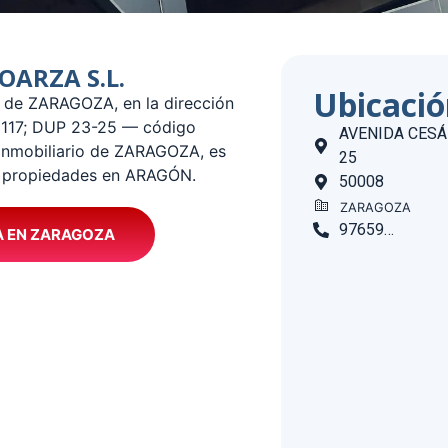
ROARZA S.L.
Ubicaci
io de ZARAGOZA, en la dirección
117; DUP 23-25 — código
AVENIDA CESÁR
 inmobiliario de ZARAGOZA, es
25
n propiedades en ARAGÓN.
50008
ZARAGOZA
976595788
A EN ZARAGOZA