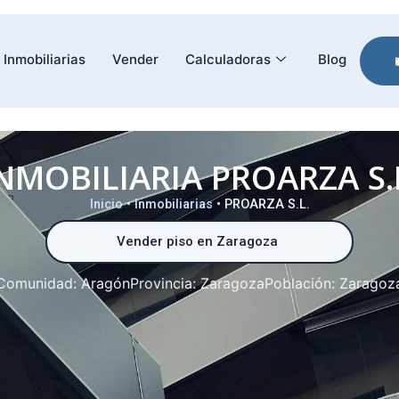
Inmobiliarias
Vender
Calculadoras
Blog
NMOBILIARIA PROARZA S.
Inicio
•
Inmobiliarias
•
PROARZA S.L.
Vender piso en Zaragoza
Comunidad:
Aragón
Provincia:
Zaragoza
Población:
Zaragoz