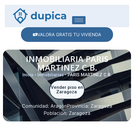
VALORA GRATIS TU VIVIENDA
INMOBILIARIA PARIS
MARTINEZ C.B.
Inicio
•
Inmobiliarias
•
PARIS MARTINEZ C.B.
Vender piso en
Zaragoza
Comunidad:
Aragón
Provincia:
Zaragoza
Población:
Zaragoza