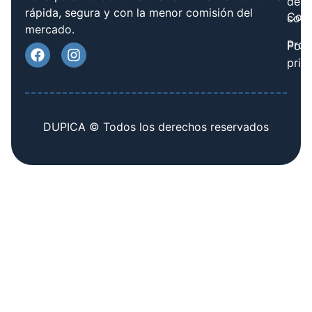
de
rápida, segura y con la menor comisión del
Cont
cook
mercado.
Prov
Polí
priv
DUPICA © Todos los derechos reservados