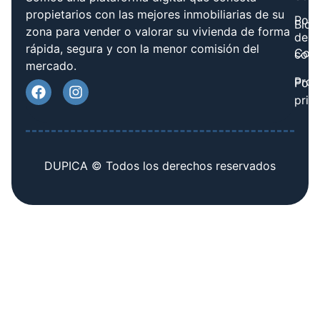
propietarios con las mejores inmobiliarias de su
Polít
Blog
zona para vender o valorar su vivienda de forma
de
rápida, segura y con la menor comisión del
Cont
cook
mercado.
Prov
Polí
priv
DUPICA © Todos los derechos reservados