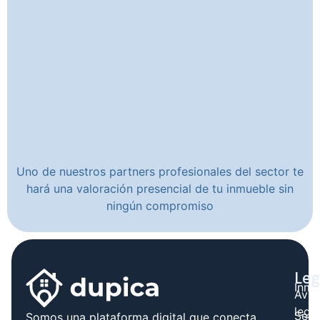
Uno de nuestros partners profesionales del sector te
hará una valoración presencial de tu inmueble sin
ningún compromiso
Leg
Inmo
Avis
legal
Serv
Somos una plataforma digital que conecta