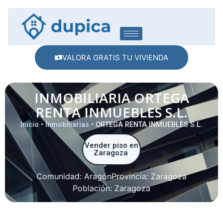
VALORA GRATIS TU VIVIENDA
INMOBILIARIA ORTEGA
RENTA INMUEBLES S.L.
Inicio
•
Inmobiliarias
•
ORTEGA RENTA INMUEBLES S.L.
Vender piso en
Zaragoza
Comunidad:
Aragón
Provincia:
Zaragoza
Población:
Zaragoza