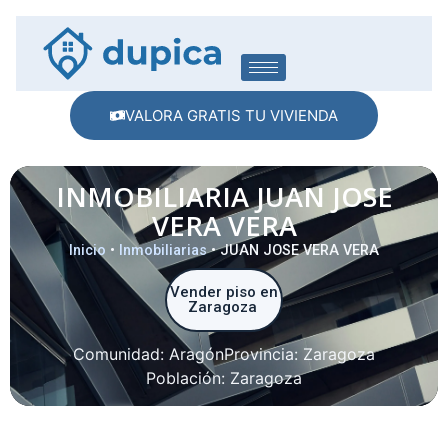
VALORA GRATIS TU VIVIENDA
INMOBILIARIA JUAN JOSE
VERA VERA
Inicio
•
Inmobiliarias
•
JUAN JOSE VERA VERA
Vender piso en
Zaragoza
Comunidad:
Aragón
Provincia:
Zaragoza
Población:
Zaragoza