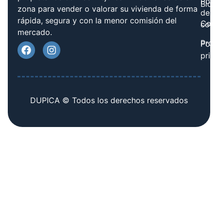
Polít
Blog
zona para vender o valorar su vivienda de forma
de
rápida, segura y con la menor comisión del
Cont
cook
mercado.
Prov
Polí
priv
DUPICA © Todos los derechos reservados