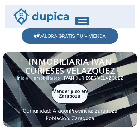
VALORA GRATIS TU VIVIENDA
INMOBILIARIA IVAN
CURIESES VELAZQUEZ
Inicio
•
Inmobiliarias
•
IVAN CURIESES VELAZQUEZ
Vender piso en
Zaragoza
Comunidad:
Aragón
Provincia:
Zaragoza
Población:
Zaragoza