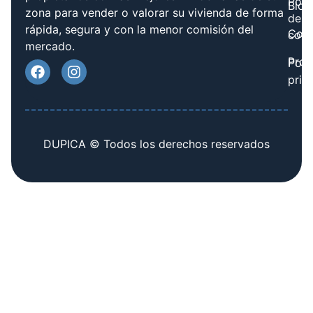
Polít
Blog
zona para vender o valorar su vivienda de forma
de
rápida, segura y con la menor comisión del
Cont
cook
mercado.
Prov
Polí
priv
DUPICA © Todos los derechos reservados