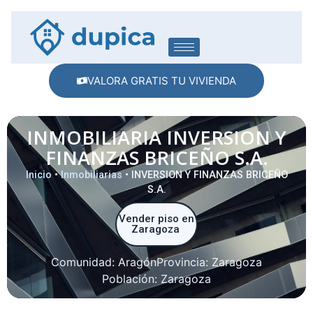
VALORA GRATIS TU VIVIENDA
INMOBILIARIA INVERSION Y
FINANZAS BRICEÑO S.A.
Inicio
•
Inmobiliarias
•
INVERSION Y FINANZAS BRICEÑO
S.A.
Vender piso en
Zaragoza
Comunidad:
Aragón
Provincia:
Zaragoza
Población:
Zaragoza