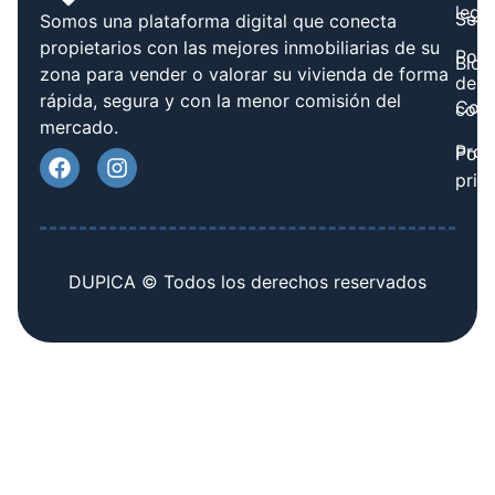
legal
Serv
Somos una plataforma digital que conecta
propietarios con las mejores inmobiliarias de su
Polít
Blog
zona para vender o valorar su vivienda de forma
de
rápida, segura y con la menor comisión del
Cont
cook
mercado.
Prov
Polí
priv
DUPICA © Todos los derechos reservados