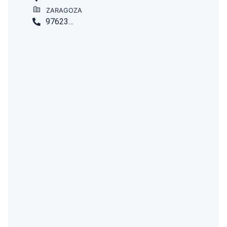
ZARAGOZA
976231860