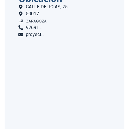
CALLE DELICIAS, 25
50017
ZARAGOZA
976918051
proyecto.atocha@redpiso.es