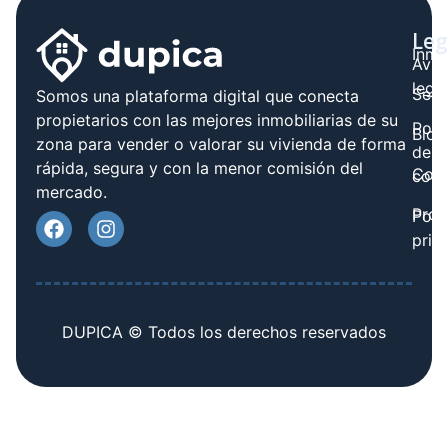
Leg
Inmo
Avis
legal
Serv
Somos una plataforma digital que conecta
propietarios con las mejores inmobiliarias de su
Polít
Blog
zona para vender o valorar su vivienda de forma
de
rápida, segura y con la menor comisión del
Cont
cook
mercado.
Prov
Polí
priv
DUPICA © Todos los derechos reservados