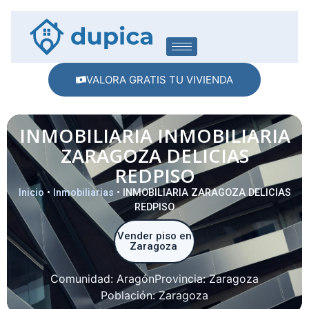
VALORA GRATIS TU VIVIENDA
INMOBILIARIA INMOBILIARIA
ZARAGOZA DELICIAS
REDPISO
Inicio
•
Inmobiliarias
•
INMOBILIARIA ZARAGOZA DELICIAS
REDPISO
Vender piso en
Zaragoza
Comunidad:
Aragón
Provincia:
Zaragoza
Población:
Zaragoza