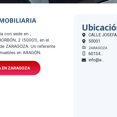
INMOBILIARIA
Ubicaci
ia con sede en ,
CALLE JOSEFA
RBÓN, 2 (50001), en el
50001
 de ZARAGOZA. Un referente
ZARAGOZA
 inmuebles en ARAGÓN.
601346617
info@espaziozg.com
A EN ZARAGOZA