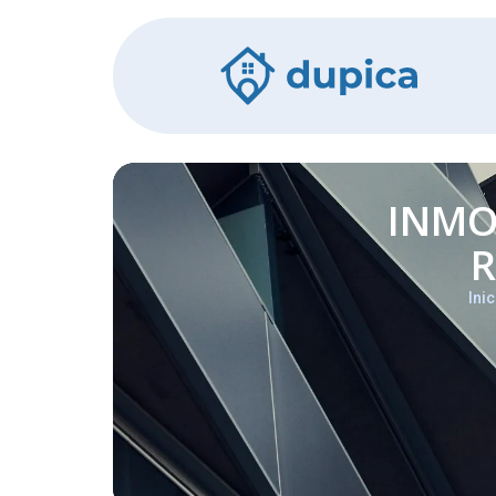
INMO
R
Inic