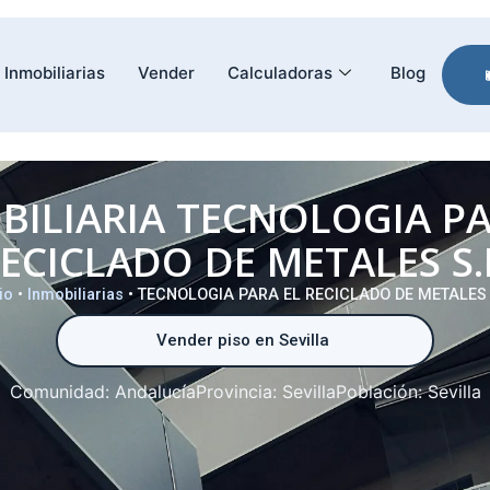
Inmobiliarias
Vender
Calculadoras
Blog
BILIARIA TECNOLOGIA PA
ECICLADO DE METALES S.
io
•
Inmobiliarias
•
TECNOLOGIA PARA EL RECICLADO DE METALES 
Vender piso en Sevilla
Comunidad:
Andalucía
Provincia:
Sevilla
Población:
Sevilla