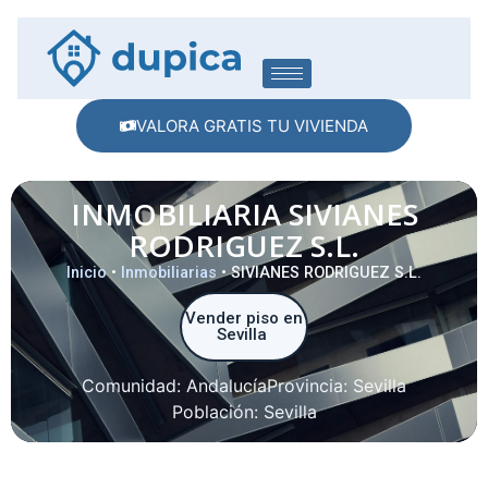
VALORA GRATIS TU VIVIENDA
INMOBILIARIA SIVIANES
RODRIGUEZ S.L.
Inicio
•
Inmobiliarias
•
SIVIANES RODRIGUEZ S.L.
Vender piso en
Sevilla
Comunidad:
Andalucía
Provincia:
Sevilla
Población:
Sevilla